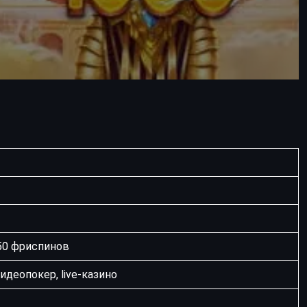
250 фриспинов
идеопокер, live-казино