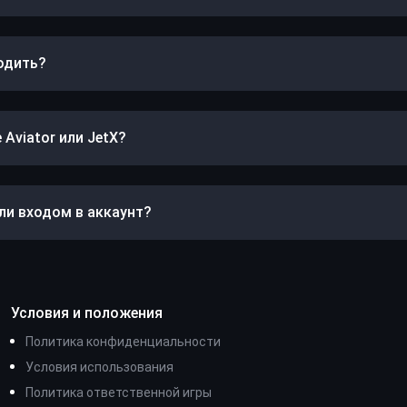
одить?
 Aviator или JetX?
ли входом в аккаунт?
Условия и положения
Политика конфиденциальности
Условия использования
Политика ответственной игры