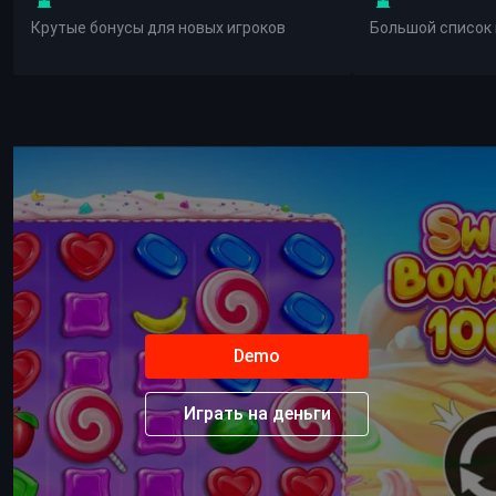
Крутые бонусы для новых игроков
Большой список 
Demo
Играть на деньги