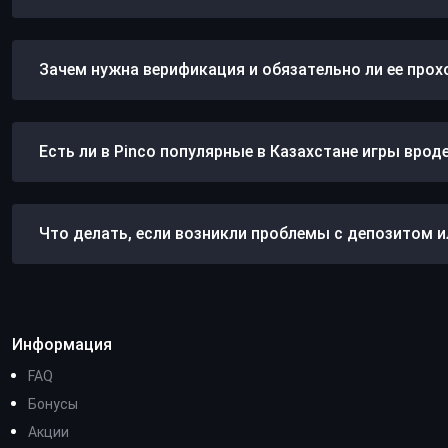
Зачем нужна верификация и обязательно ли ее прох
Есть ли в Pinco популярные в Казахстане игры вроде
Что делать, если возникли проблемы с депозитом и
Информация
FAQ
Бонусы
Акции