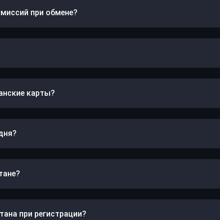
омиссий при обмене?
танские карты?
одня?
стане?
тана при регистрации?