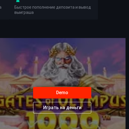
а
Быстрое пополнение депозита и вывод
выиграша
Demo
Играть на деньги