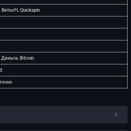
 Betsoft, Quickspin
с.Деньги, Bitcoin
d
уточно