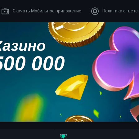
Скачать Мобильное приложение
Политика ответств
Казино
500 000