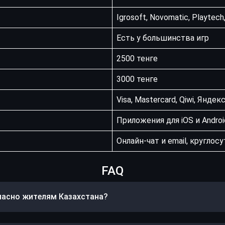
Igrosoft, Novomatic, Playtech,
Есть у большинства игр
2500 тенге
3000 тенге
Visa, Mastercard, Qiwi, Яндек
Приложения для iOS и Androi
Онлайн-чат и email, круглос
FAQ
опасно жителям Казахстана?