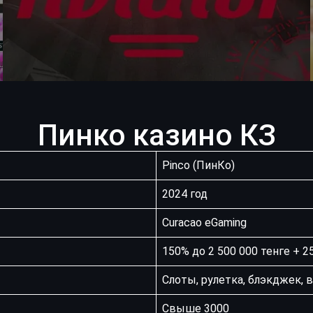
Пинко казино КЗ
Pinсo (ПинКо)
2024 год
Curacao eGaming
150% до 2 500 000 тенге + 
Слоты, рулетка, блэкджек, в
Свыше 3000